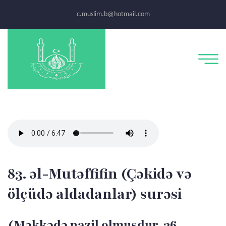
c.muslim.b@hotmail.com
83. əl-Mutəffifin (Çəkidə və
ölçüdə aldadanlar) surəsi
(Məkkədə nazil olmuşdur, 36