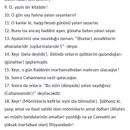
9. O, yazılı bir kitabdır!
10. O gün vay halına yalan sayanların!
11. O kəslər ki, haqq-hesab gününü yalan sayarlar.
12. Bunu isə ancaq həddini aşan, günaha batan yalan sayar.
13. Ayələrimiz ona oxunduğu zaman: “(Bunlar) əvvəlkilərin
əfsanələridir (uydurmalarıdır!)” -deyər.
14. Xeyr (belə deyildir). Əslində onların qəlblərini qazandıqları
(günahlar) qaplamışdır.
15. Xeyr, o gün Rəbbinin mərhəmətindən məhrum olacaqlar!
16. Sonra Cəhənnəmə vasil qalacaqlar.
17. Sonra da onlara: “Bu sizin (dünyada) yalan saydığınız
(Cəhənnəmdir)!” deyiləcəkdir.
18. Xeyr! (Möminlərlə kafirlər eyni ola bilməzlər). Şübhəsiz ki,
yaxşı əməl və itaət sahibi olan möminlərin əməl dəftəri (Allahın
ən müxlis bəndələrinin əməlləri yazıldığı və ya Cənnətin ən
yüksək mərtəbəsi olan) İlliyyundadır!