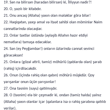
19. Sən nə bilirsən (haradan bilirsən) ki, İlliyyun nədir?!
20. O, yazılı bir kitabdır.
21. Onu ancaq (Allaha) yaxın olan mələklər görə bilər!
22. Həqiqətən, yaxşı əməl və itaət sahibi olan möminlər Nəim
cənnətlərində olacaqlar.
23. Onlar taxtlar üstündə (əyləşib Allahın hazır etdiyi
nemətlərə) tamaşa edəcəklər.
24. Sən (ey Peyğəmbər!) onların üzlərində cənnət sevinci
görəcəksən!
25. Onlara (gözəl ətirli, təmiz) möhürlü (qablarda olan) şərab
(rəhiq) içirdiləcəkdir.
26. Onun (içində rəhiq olan qabın) möhürü müşkdür. Qoy
yarışanlar onun üçün yarışsınlar!
27. Ona təsnim (suyu) qatılmışdır.
28. O (təsnim) elə bir çeşmədir ki, ondan (təmiz halda) yalnız
(Allaha) yaxın olanlar içər (qalanlara isə o rəhiq şərabına qatılıb
verilər).