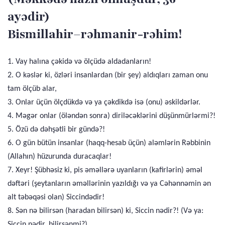
ayədir)
Bismillahir–rəhmanir-rəhim!
1. Vay halına çəkidə və ölçüdə aldadanların!
2. O kəslər ki, özləri insanlardan (bir şey) aldıqları zaman onu
tam ölçüb alar,
3. Onlar üçün ölçdükdə və ya çəkdikdə isə (onu) əskildərlər.
4. Məgər onlar (öləndən sonra) diriləcəklərini düşünmürlərmi?!
5. Özü də dəhşətli bir gündə?!
6. O gün bütün insanlar (haqq-hesab üçün) aləmlərin Rəbbinin
(Allahın) hüzurunda duracaqlar!
7. Xeyr! Şübhəsiz ki, pis əməllərə uyanların (kafirlərin) əməl
dəftəri (şeytanların əməllərinin yazıldığı və ya Cəhənnəmin ən
alt təbəqəsi olan) Siccindədir!
8. Sən nə bilirsən (haradan bilirsən) ki, Siccin nədir?! (Və ya:
Siccin nədir, bilirsənmi?)