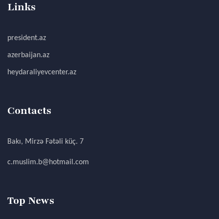
Links
president.az
azerbaijan.az
heydaraliyevcenter.az
Contacts
Bakı, Mirzə Fətəli küç. 7
c.muslim.b@hotmail.com
Top News