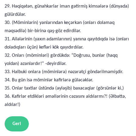
29. Həqiqətən, günahkarlar iman gətirmiş kimsələrə (dünyada)
gülürdülər.
30. (Möminlərin) yanlarından keçərkən (onları dolamaq
məqsədilə) bir-birinə qaş-göz edirdilər.
31. Ailələrinin (yaxın adamlarının) yanına qayıtdıqda isə (onları
doladıqları üçün) kefləri kök qayıdırdılar.
32. Onları (möminləri) gördükdə: “Doğrusu, bunlar (haqq
yoldan) azanlardır!” -deyirdilər.
33. Halbuki onlara (möminlərə) nəzarətçi göndərilməmişdir.
34. Bu gün isə möminlər kafirlərə güləcəklər.
35. Onlar taxtlar üstündə (əyləşib) baxacaqlar (görsünlər ki,)
36. Kafirlər etdikləri əməllərinin cəzasını aldılarmı?! (Əlbəttə,
aldılar!)
Geri