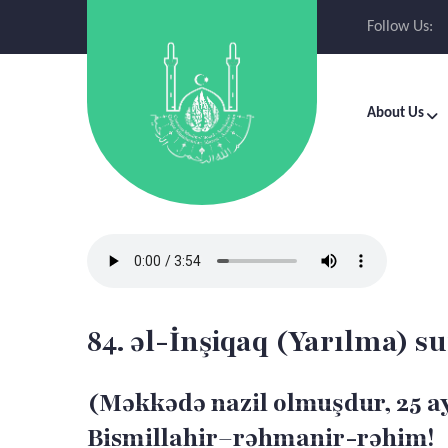
Follow Us:
About Us
84. əl-İnşiqaq (Yarılma) su
(Məkkədə nazil olmuşdur, 25 a
Bismillahir–rəhmanir-rəhim!