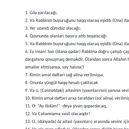
1. Göy yarılacağı,
2. Və Rəbbinin buyuruğunu haqq olaraq eşidib (Ona) it
3. Yer uzanıb dümdüz olacağı;
4. Qoynunda olanları bayıra atıb boşalacağı
5. Və Rəbbinin buyuruğunu haqq olaraq eşidib (Ona) ita
6. Ey insan! Sən (ölənə qədər) Rəbbinə doğru çalışıb ç
dərgahına qovuşmaq deməkdir. Öləndən sonra Allahın hüz
əməllər etmisənsə, vay halına!)
7. Kimin əməl dəftəri sağ əlinə verilmişsə,
8. Onunla yüngül haqq-hesab çəkiləcək
9. Və o, (Cənnətdəki) ailəsinin (yaxınlarının) yanına sev
10. Kimin əməl dəftəri arxa tərəfdən (sol əlinə) verilmi
11. O: “Ay öldüm!” -deyə şivən qopardacaq,
12. Və Cəhənnəmə vasil olacaqdır!
13. O, (dünyada) öz ailəsi (yaxınları) arasında sevinc içi