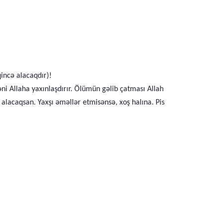
incə alacaqdır)!
i Allaha yaxınlaşdırır. Ölümün gəlib çatması Allah
lacaqsan. Yaxşı əməllər etmisənsə, xoş halına. Pis