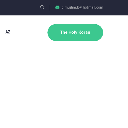
c.muslim.b@hotmail.com
AZ
The Holy Koran