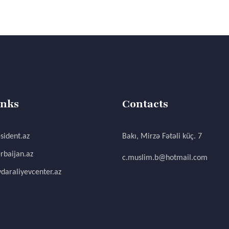
inks
Contacts
sident.az
Bakı, Mirzə Fətəli küç. 7
rbaijan.az
c.muslim.b@hotmail.com
daraliyevcenter.az