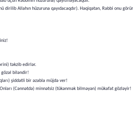
hesab üçün Rəbbinin hüzuruna) qayıtmayacaqdır.
nü dirilib Allahın hüzuruna qayıdacaqdır). Həqiqətən, Rəbbi onu görü
iniz!
ini) təkzib edirlər.
 gözəl biləndir!
arı) şiddətli bir əzabla müjdə ver!
! Onları (Cənnətdə) minnətsiz (tükənmək bilməyən) mükafat gözləyir!