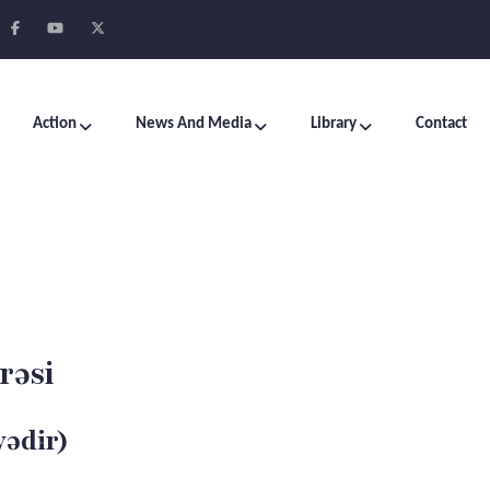
Action
News And Media
Library
Contact
rəsi
yədir)