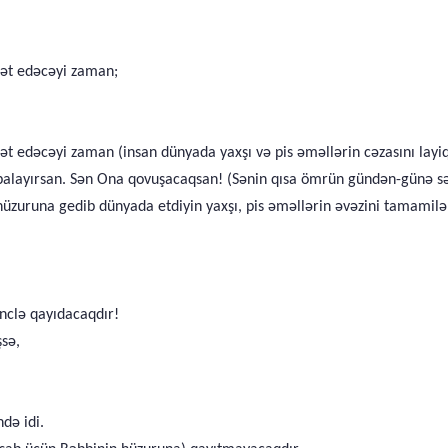
aət edəcəyi zaman;
ət edəcəyi zaman (insan dünyada yaxşı və pis əməllərin cəzasını layiq
apalayırsan. Sən Ona qovuşacaqsan! (Sənin qısa ömrün gündən-günə sən
uruna gedib dünyada etdiyin yaxşı, pis əməllərin əvəzini tamamilə a
inclə qayıdacaqdır!
şsə,
ndə idi.