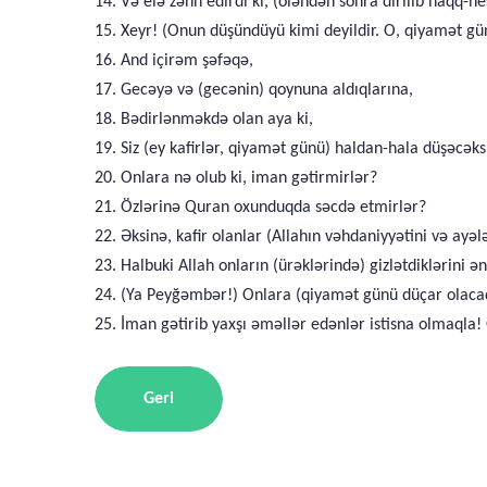
14. Və elə zənn edirdi ki, (öləndən sonra dirilib haqq-
15. Xeyr! (Onun düşündüyü kimi deyildir. O, qiyamət gü
16. And içirəm şəfəqə,
17. Gecəyə və (gecənin) qoynuna aldıqlarına,
18. Bədirlənməkdə olan aya ki,
19. Siz (ey kafirlər, qiyamət günü) haldan-hala düşəcəks
20. Onlara nə olub ki, iman gətirmirlər?
21. Özlərinə Quran oxunduqda səcdə etmirlər?
22. Əksinə, kafir olanlar (Allahın vəhdaniyyətini və ayələr
23. Halbuki Allah onların (ürəklərində) gizlətdiklərini ən
24. (Ya Peyğəmbər!) Onlara (qiyamət günü düçar olacaql
25. İman gətirib yaxşı əməllər edənlər istisna olmaqla
Geri