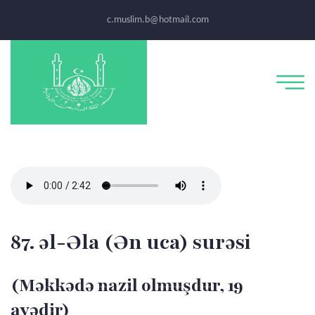
c.muslim.b@hotmail.com
87. əl-Əla (Ən uca) surəsi
(Məkkədə nazil olmuşdur, 19
ayədir)