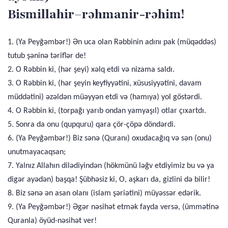
Bismillahir–rəhmanir-rəhim!
1. (Ya Peyğəmbər!) Ən uca olan Rəbbinin adını pak (müqəddəs)
tutub şəninə təriflər de!
2. O Rəbbin ki, (hər şeyi) xəlq etdi və nizama saldı.
3. O Rəbbin ki, (hər şeyin keyfiyyətini, xüsusiyyətini, davam
müddətini) əzəldən müəyyən etdi və (hamıya) yol göstərdi.
4. O Rəbbin ki, (torpağı yarıb ondan yamyaşıl) otlar çıxartdı.
5. Sonra da onu (qupquru) qara çör-çöpə döndərdi.
6. (Ya Peyğəmbər!) Biz sənə (Quranı) oxudacağıq və sən (onu)
unutmayacaqsan;
7. Yalnız Allahın dilədiyindən (hökmünü ləğv etdiyimiz bu və ya
digər ayədən) başqa! Şübhəsiz ki, O, aşkarı da, gizlini də bilir!
8. Biz sənə ən asan olanı (islam şəriətini) müyəssər edərik.
9. (Ya Peyğəmbər!) Əgər nəsihət etmək fayda versə, (ümmətinə
Quranla) öyüd-nəsihət ver!