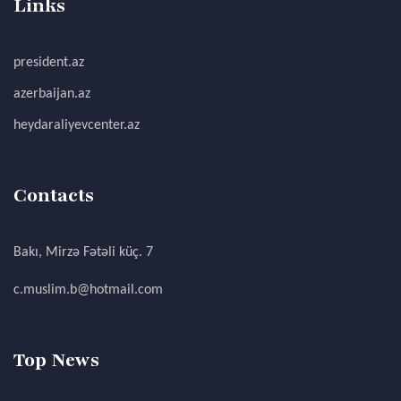
Links
president.az
azerbaijan.az
heydaraliyevcenter.az
Contacts
Bakı, Mirzə Fətəli küç. 7
c.muslim.b@hotmail.com
Top News