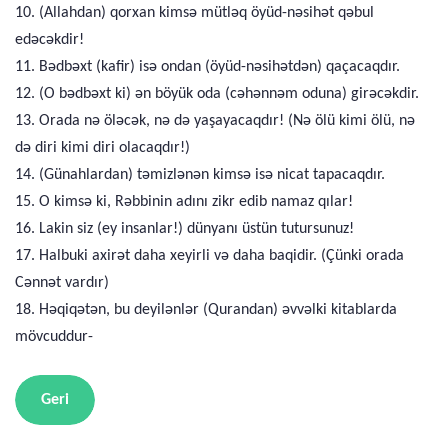
10. (Allahdan) qorxan kimsə mütləq öyüd-nəsihət qəbul
edəcəkdir!
11. Bədbəxt (kafir) isə ondan (öyüd-nəsihətdən) qaçacaqdır.
12. (O bədbəxt ki) ən böyük oda (cəhənnəm oduna) girəcəkdir.
13. Orada nə öləcək, nə də yaşayacaqdır! (Nə ölü kimi ölü, nə
də diri kimi diri olacaqdır!)
14. (Günahlardan) təmizlənən kimsə isə nicat tapacaqdır.
15. O kimsə ki, Rəbbinin adını zikr edib namaz qılar!
16. Lakin siz (ey insanlar!) dünyanı üstün tutursunuz!
17. Halbuki axirət daha xeyirli və daha baqidir. (Çünki orada
Cənnət vardır)
18. Həqiqətən, bu deyilənlər (Qurandan) əvvəlki kitablarda
mövcuddur-
Geri