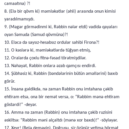
camaatına) ?!
8. (Elə bir qövm ki) məmləkətlər (əhli) arasında onun kimisi
yaradılmamışdı.
9. (Məgər görmədinmi ki, Rəbbin nələr etdi) vadidə qayaları
oyan Səmuda (Səmud qövmünə)?!
10. Eləcə də saysız-hesabsız ordular sahibi Firona?!
11. O kəslərə ki, məmləkətlərdə tüğyan etmiş,
12. Oralarda çoxlu fitnə-fəsad törətmişdilər.
13. Nəhayət, Rəbbin onlara əzab qamçısı endirdi.
14. Şübhəsiz ki, Rəbbin (bəndələrinin bütün əməllərini) baxıb
görür.
15. İnsana gəldikdə, nə zaman Rəbbin onu imtahana çəkib
ehtiram etsə, ona bir nemət versə, o: “Rəbbim mənə ehtiram
göstərdi!” -deyər.
16. Amma nə zaman (Rəbbin) onu imtahana çəkib ruzisini
əskiltsə: “Rəbbim məni alçaltdı (mənə xor baxdı)!” -söyləyər.
17. Xeyr! (Belə deməyin). Doğrusu, siz özünüz yetimə hörmət