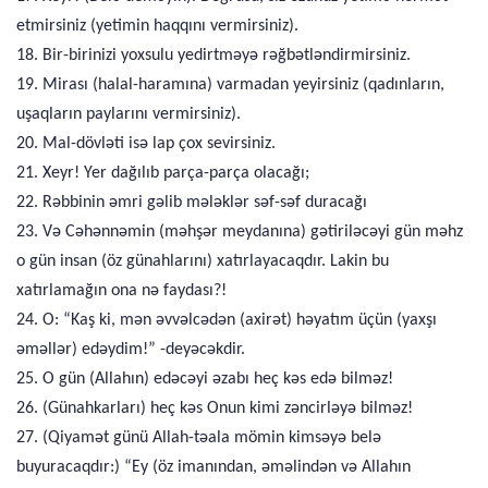
etmirsiniz (yetimin haqqını vermirsiniz).
18. Bir-birinizi yoxsulu yedirtməyə rəğbətləndirmirsiniz.
19. Mirası (halal-haramına) varmadan yeyirsiniz (qadınların,
uşaqların paylarını vermirsiniz).
20. Mal-dövləti isə lap çox sevirsiniz.
21. Xeyr! Yer dağılıb parça-parça olacağı;
22. Rəbbinin əmri gəlib mələklər səf-səf duracağı
23. Və Cəhənnəmin (məhşər meydanına) gətiriləcəyi gün məhz
o gün insan (öz günahlarını) xatırlayacaqdır. Lakin bu
xatırlamağın ona nə faydası?!
24. O: “Kaş ki, mən əvvəlcədən (axirət) həyatım üçün (yaxşı
əməllər) edəydim!” -deyəcəkdir.
25. O gün (Allahın) edəcəyi əzabı heç kəs edə bilməz!
26. (Günahkarları) heç kəs Onun kimi zəncirləyə bilməz!
27. (Qiyamət günü Allah-təala mömin kimsəyə belə
buyuracaqdır:) “Ey (öz imanından, əməlindən və Allahın