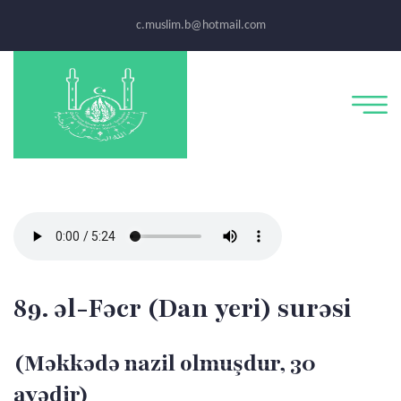
c.muslim.b@hotmail.com
89. əl-Fəcr (Dan yeri) surəsi
(Məkkədə nazil olmuşdur, 30
ayədir)