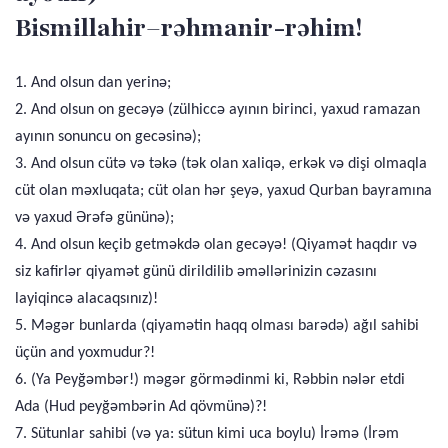
Bismillahir–rəhmanir-rəhim!
1. And olsun dan yerinə;
2. And olsun on gecəyə (zülhiccə ayının birinci, yaxud ramazan
ayının sonuncu on gecəsinə);
3. And olsun cütə və təkə (tək olan xaliqə, erkək və dişi olmaqla
cüt olan məxluqata; cüt olan hər şeyə, yaxud Qurban bayramına
və yaxud Ərəfə gününə);
4. And olsun keçib getməkdə olan gecəyə! (Qiyamət haqdır və
siz kafirlər qiyamət günü dirildilib əməllərinizin cəzasını
layiqincə alacaqsınız)!
5. Məgər bunlarda (qiyamətin haqq olması barədə) ağıl sahibi
üçün and yoxmudur?!
6. (Ya Peyğəmbər!) məgər görmədinmi ki, Rəbbin nələr etdi
Ada (Hud peyğəmbərin Ad qövmünə)?!
7. Sütunlar sahibi (və ya: sütun kimi uca boylu) İrəmə (İrəm