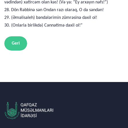
vədindən) xatircəm olan kəs! (Və ya: “Ey arxayın nəfs!”)
28. Dön Rəbbinə sən Ondan razı olaraq, O da səndən!
29. (Əməlisaleh) bəndələrimin zümrəsinə daxil ol!
30. (Onlarla birlikdə) Cənnətimə daxil ol!”
Geri