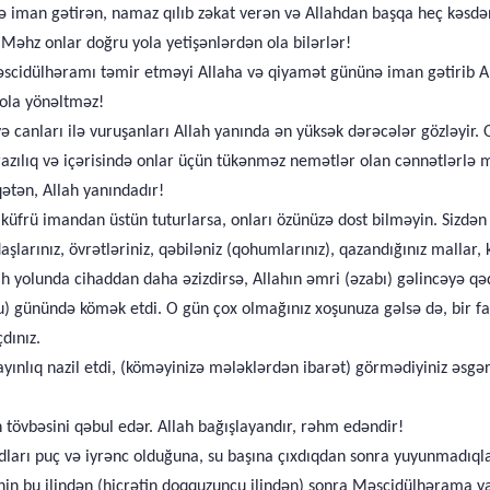
nə iman gətirən, namaz qılıb zəkat verən və Allahdan başqa heç kəsdə
 Məhz onlar doğru yola yetişənlərdən ola bilərlər!
Məscidülhəramı təmir etməyi Allaha və qiyamət gününə iman gətirib A
yola yönəltməz!
və canları ilə vuruşanları Allah yanında ən yüksək dərəcələr gözləyir. 
zılıq və içərisində onlar üçün tükənməz nemətlər olan cənnətlərlə m
ətən, Allah yanındadır!
 küfrü imandan üstün tuturlarsa, onları özünüzə dost bilməyin. Sizdən 
daşlarınız, övrətləriniz, qəbiləniz (qohumlarınız), qazandığınız malla
yolunda cihaddan daha əzizdirsə, Allahın əmri (əzabı) gəlincəyə qədə
u) günündə kömək etdi. O gün çox olmağınız xoşunuza gəlsə də, bir fa
dınız.
lıq nazil etdi, (köməyinizə mələklərdən ibarət) görmədiyiniz əsgərlər
 tövbəsini qəbul edər. Allah bağışlayandır, rəhm edəndir!
iqadları puç və iyrənc olduğuna, su başına çıxdıqdan sonra yuyunmadıq
nin bu ilindən (hicrətin doqquzuncu ilindən) sonra Məscidülhərama y