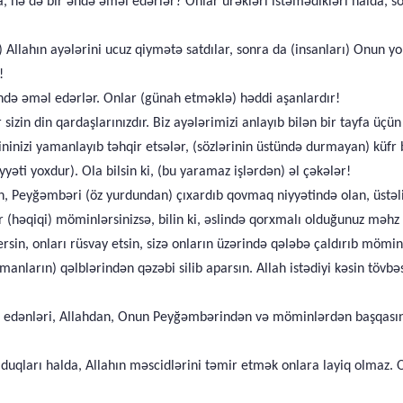
nda, nə də bir əhdə əməl edərlər? Onlar ürəkləri istəmədikləri halda, sö
) Allahın ayələrini ucuz qiymətə satdılar, sonra da (insanları) Onun
!
hdə əməl edərlər. Onlar (günah etməklə) həddi aşanlardır!
sizin din qardaşlarınızdır. Biz ayələrimizi anlayıb bilən bir tayfa üçün 
ninizi yamanlayıb təhqir etsələr, (sözlərinin üstündə durmayan) küfr b
yəti yoxdur). Ola bilsin ki, (bu yaramaz işlərdən) əl çəkələr!
n, Peyğəmbəri (öz yurdundan) çıxardıb qovmaq niyyətində olan, üstəlik 
həqiqi) möminlərsinizsə, bilin ki, əslində qorxmalı olduğunuz məhz 
versin, onları rüsvay etsin, sizə onların üzərində qələbə çaldırıb mömin
nların) qəlblərindən qəzəbi silib aparsın. Allah istədiyi kəsin tövbəsi
had edənləri, Allahdan, Onun Peyğəmbərindən və möminlərdən başqasını
olduqları halda, Allahın məscidlərini təmir etmək onlara layiq olmaz