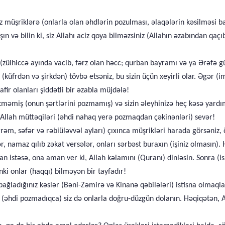
müşriklərə (onlarla olan əhdlərin pozulması, əlaqələrin kəsilməsi ba
ın və bilin ki, siz Allahı aciz qoya bilməzsiniz (Allahın əzabından qaçı
lhiccə ayında vacib, fərz olan həcc; qurban bayramı və ya Ərəfə günü
küfrdən və şirkdən) tövbə etsəniz, bu sizin üçün xeyirli olar. Əgər (i
fir olanları şiddətli bir əzabla müjdələ!
etməmiş (onun şərtlərini pozmamış) və sizin əleyhinizə heç kəsə yardı
, Allah müttəqiləri (əhdi nahaq yerə pozmaqdan çəkinənləri) sevər!
əm, səfər və rəbiüləvvəl ayları) çıxınca müşrikləri harada görsəniz, ö
ər, namaz qılıb zəkat versələr, onları sərbəst buraxın (işiniz olmasın)
n istəsə, ona aman ver ki, Allah kəlamını (Quranı) dinləsin. Sonra (
nki onlar (haqqı) bilməyən bir tayfadır!
ğladığınız kəslər (Bəni-Zəmirə və Kinanə qəbilələri) istisna olmaql
a (əhdi pozmadıqca) siz də onlarla doğru-düzgün dolanın. Həqiqətən,