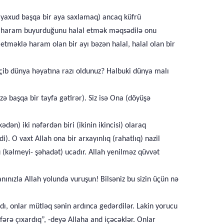
, yaxud başqa bir aya saxlamaq) ancaq küfrü
ahın haram buyurduğunu halal etmək məqsədilə onu
ə etməklə haram olan bir ayı bəzən halal, halal olan bir
keçib dünya həyatına razı oldunuz? Halbuki dünya malı
zə başqa bir tayfa gətirər). Siz isə Ona (döyüşə
n) iki nəfərdən biri (ikinin ikincisi) olaraq
. O vaxt Allah ona bir arxayınlıq (rahatlıq) nazil
ü (kəlmeyi- şəhadət) ucadır. Allah yenilməz qüvvət
anınızla Allah yolunda vuruşun! Bilsəniz bu sizin üçün nə
dı, onlar mütləq sənin ardınca gedərdilər. Lakin yorucu
fərə çıxardıq”, -deyə Allaha and içəcəklər. Onlar