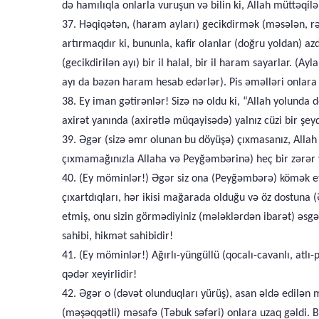
də hamılıqla onlarla vuruşun və bilin ki, Allah müttəqilə
37. Həqiqətən, (haram ayları) gecikdirmək (məsələn, r
artırmaqdır ki, bununla, kafir olanlar (doğru yoldan) a
(gecikdirilən ayı) bir il halal, bir il haram sayarlar. (
ayı da bəzən haram hesab edərlər). Pis əməlləri onlar
38. Ey iman gətirənlər! Sizə nə oldu ki, “Allah yolunda 
axirət yanında (axirətlə müqayisədə) yalnız cüzi bir şeyd
39. Əgər (sizə əmr olunan bu döyüşə) çıxmasanız, Allah si
çıxmamağınızla Allaha və Peyğəmbərinə) heç bir zərər v
40. (Ey möminlər!) Əgər siz ona (Peyğəmbərə) kömək etmə
çıxartdıqları, hər ikisi mağarada olduğu və öz dostuna 
etmiş, onu sizin görmədiyiniz (mələklərdən ibarət) əsgər
sahibi, hikmət sahibidir!
41. (Ey möminlər!) Ağırlı-yüngüllü (qocalı-cavanlı, atlı-
qədər xeyirlidir!
42. Əgər o (dəvət olunduqları yürüş), asan əldə edilən 
(məşəqqətli) məsafə (Təbuk səfəri) onlara uzaq gəldi. B