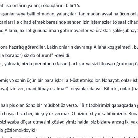
h isə onların yalançı olduqlarını bilir16.
danışanlar sənə bəlli olmadan, yalançıları tanımadan əvvəl nə üçün on
anları ilə cihad etmək barəsində səndən izin istəməzlər (o saat cihada
q Allaha, axirət gününə iman gətirməyənlər və ürəkləri şəkk-şübhəyə
 ona hazırlıq görərdilər. Lakin onların davranışı Allaha xoş gəlmədi,
la bərabər) siz də oturun!” -deyildi.
ar, yalnız içinizdə pozuntunu (fəsadı) artırar və sizi fitnəyə uğratmaq 
iş və sənin üçün bir para işləri alt-üst etmişdilər. Nəhayət, onlar is
izin ver, məni fitnəyə salma!” -deyənlər də var. Bilin ki, onlar (özl
ın halı pis olar. Sənə bir müsibət üz versə: “Biz tədbirimizi qabaqcad
n başqa bizə heç bir şey üz verməz. O bizim ixtiyar sahibimizdir. Bun
 sizi əzaba düçar etməsini gözlədiyimiz halda, siz bizlərə ancaq iki y
kdə gözləməkdəyik!”