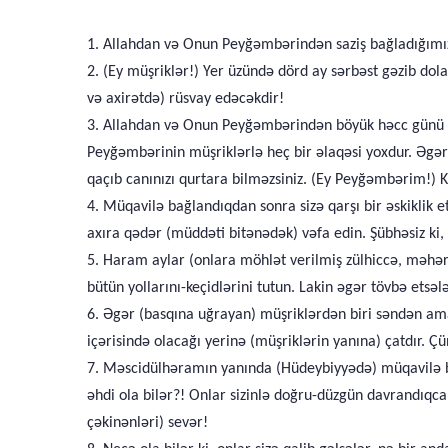
1. Allahdan və Onun Peyğəmbərindən saziş bağladığımız 
2. (Ey müşriklər!) Yer üzündə dörd ay sərbəst gəzib dolaş
və axirətdə) rüsvay edəcəkdir!
3. Allahdan və Onun Peyğəmbərindən böyük həcc günü (zü
Peyğəmbərinin müşriklərlə heç bir əlaqəsi yoxdur. Əgər (
qaçıb canınızı qurtara bilməzsiniz. (Ey Peyğəmbərim!) Ka
4. Müqavilə bağlandıqdan sonra sizə qarşı bir əskiklik 
axıra qədər (müddəti bitənədək) vəfa edin. Şübhəsiz ki
5. Haram aylar (onlara möhlət verilmiş zülhiccə, məhərr
bütün yollarını-keçidlərini tutun. Lakin əgər tövbə etsəl
6. Əgər (basqına uğrayan) müşriklərdən biri səndən ama
içərisində olacağı yerinə (müşriklərin yanına) çatdır. Çü
7. Məscidülhəramın yanında (Hüdeybiyyədə) müqavilə ba
əhdi ola bilər?! Onlar sizinlə doğru-düzgün davrandıqc
çəkinənləri) sevər!