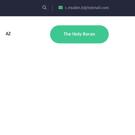
c.muslim.b@hotmail.com
AZ
The Holy Koran