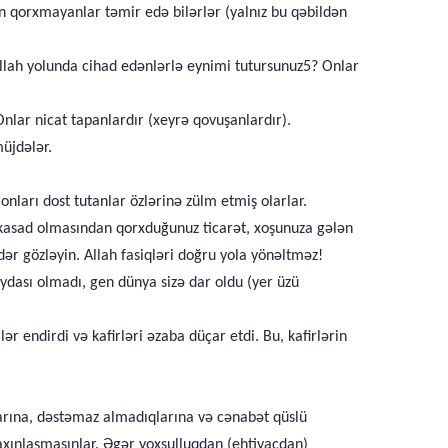
n qorxmayanlar təmir edə bilərlər (yalnız bu qəbildən
llah yolunda cihad edənlərlə eynimi tutursunuz5? Onlar
Onlar nicat tapanlardır (xeyrə qovuşanlardır).
üjdələr.
onları dost tutanlar özlərinə zülm etmiş olarlar.
r, kasad olmasından qorxduğunuz ticarət, xoşunuza gələn
r gözləyin. Allah fasiqləri doğru yola yönəltməz!
ydası olmadı, gen dünya sizə dar oldu (yer üzü
 endirdi və kafirləri əzaba düçar etdi. Bu, kafirlərin
larına, dəstəmaz almadıqlarına və cənabət qüslü
axınlaşmasınlar. Əgər yoxsulluqdan (ehtiyacdan)