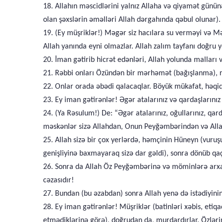
18. Allahın məscidlərini yalnız Allaha və qiyamət günü
olan şəxslərin əməlləri Allah dərgahında qəbul olunar).
19. (Ey müşriklər!) Məgər siz hacılara su verməyi və 
Allah yanında eyni olmazlar. Allah zalım tayfanı doğru 
20. İman gətirib hicrət edənləri, Allah yolunda malları 
21. Rəbbi onları Özündən bir mərhəmət (bağışlanma), ra
22. Onlar orada əbədi qalacaqlar. Böyük mükafat, həqiq
23. Ey iman gətirənlər! Əgər atalarınız və qardaşlarınız
24. (Ya Rəsulum!) De: “Əgər atalarınız, oğullarınız, qar
məskənlər sizə Allahdan, Onun Peyğəmbərindən və Allah 
25. Allah sizə bir çox yerlərdə, həmçinin Hüneyn (vuruş
genişliyinə baxmayaraq sizə dar gəldi), sonra dönüb qaç
26. Sonra da Allah Öz Peyğəmbərinə və möminlərə arxayın
cəzasıdır!
27. Bundan (bu əzabdan) sonra Allah yenə də istədiyinin
28. Ey iman gətirənlər! Müşriklər (batinləri xəbis, et
etmədiklərinə görə), doğrudan da, murdardırlar. Özləri