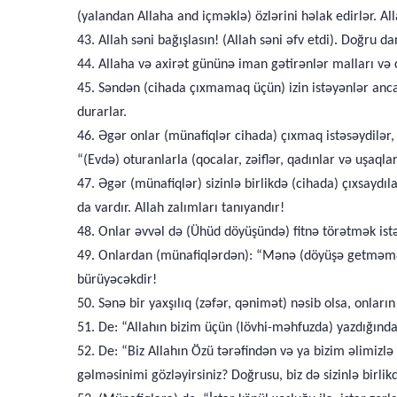
(yalandan Allaha and içməklə) özlərini həlak edirlər. Alla
43. Allah səni bağışlasın! (Allah səni əfv etdi). Doğru 
44. Allaha və axirət gününə iman gətirənlər malları və c
45. Səndən (cihada çıxmamaq üçün) izin istəyənlər anca
durarlar.
46. Əgər onlar (münafiqlər cihada) çıxmaq istəsəydilər,
“(Evdə) oturanlarla (qocalar, zəiflər, qadınlar və uşaqlar
47. Əgər (münafiqlər) sizinlə birlikdə (cihada) çıxsaydıl
da vardır. Allah zalımları tanıyandır!
48. Onlar əvvəl də (Ühüd döyüşündə) fitnə törətmək istəm
49. Onlardan (münafiqlərdən): “Mənə (döyüşə getməməyə) 
bürüyəcəkdir!
50. Sənə bir yaxşılıq (zəfər, qənimət) nəsib olsa, onlar
51. De: “Allahın bizim üçün (lövhi-məhfuzda) yazdığında
52. De: “Biz Allahın Özü tərəfindən və ya bizim əlimizlə
gəlməsinimi gözləyirsiniz? Doğrusu, biz də sizinlə birli