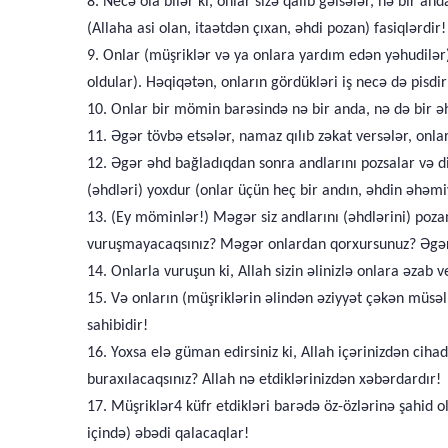
8. Necə ola bilər ki, onlar sizə qalib gəlsələr, nə bir a
(Allaha asi olan, itaətdən çıxan, əhdi pozan) fasiqlərdir!
9. Onlar (müşriklər və ya onlara yardım edən yəhudilər
oldular). Həqiqətən, onların gördükləri iş necə də pisdir
10. Onlar bir mömin barəsində nə bir anda, nə də bir ə
11. Əgər tövbə etsələr, namaz qılıb zəkat versələr, onlar 
12. Əgər əhd bağladıqdan sonra andlarını pozsalar və di
(əhdləri) yoxdur (onlar üçün heç bir andın, əhdin əhəmiy
13. (Ey möminlər!) Məgər siz andlarını (əhdlərini) poza
vuruşmayacaqsınız? Məgər onlardan qorxursunuz? Əgər (
14. Onlarla vuruşun ki, Allah sizin əlinizlə onlara əzab 
15. Və onların (müşriklərin əlindən əziyyət çəkən müsəlma
sahibidir!
16. Yoxsa elə güman edirsiniz ki, Allah içərinizdən ci
buraxılacaqsınız? Allah nə etdiklərinizdən xəbərdardır!
17. Müşriklər4 küfr etdikləri barədə öz-özlərinə şahid 
içində) əbədi qalacaqlar!