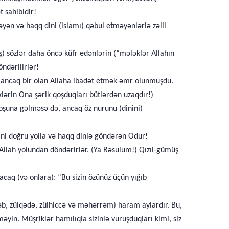
t sahibidir!
ən və haqq dini (islamı) qəbul etməyənlərlə zəlil
oş) sözlər daha öncə küfr edənlərin (“mələklər Allahın
öndərilirlər!
ra ancaq bir olan Allaha ibadət etmək əmr olunmuşdu.
klərin Ona şərik qoşduqları bütlərdən uzaqdır!)
in xoşuna gəlməsə də, ancaq öz nurunu (dinini)
ni doğru yolla və haqq dinlə göndərən Odur!
) Allah yolundan döndərirlər. (Ya Rəsulum!) Qızıl-gümüş
acaq (və onlara): “Bu sizin özünüz üçün yığıb
əcəb, zülqədə, zülhiccə və məhərrəm) haram aylardır. Bu,
yin. Müşriklər hamılıqla sizinlə vuruşduqları kimi, siz