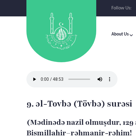
Follow Us:
About Us
9. əl-Tovbə (Tövbə) surəsi
(Mədinədə nazil olmuşdur, 129 
Bismillahir–rəhmanir-rəhim!