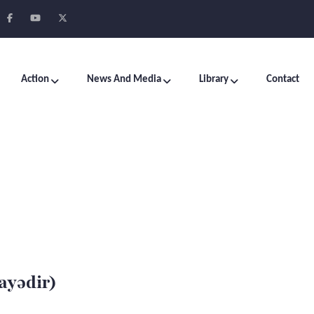
Action
News And Media
Library
Contact
ayədir)