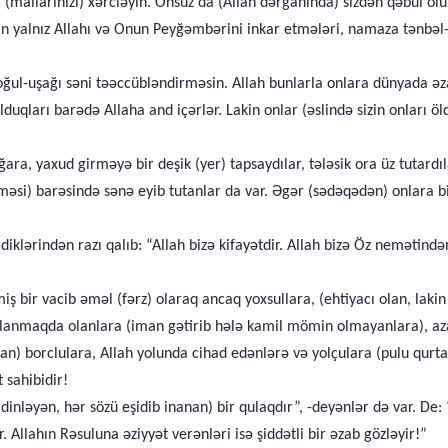
la (mallarınızı) xərcləyin. Onsuz da (Allah dərgahında) sizdən qəbul olu
an yalnız Allahı və Onun Peyğəmbərini inkar etmələri, namaza tənbəl
ğul-uşağı səni təəccübləndirməsin. Allah bunlarla onlara dünyada əza
uqları barədə Allaha and içərlər. Lakin onlar (əslində sizin onları 
ra, yaxud girməyə bir deşik (yer) tapsaydılar, tələsik ora üz tutardıl
si) barəsində sənə eyib tutanlar da var. Əgər (sədəqədən) onlara bir 
iklərindən razı qalıb: “Allah bizə kifayətdir. Allah bizə Öz nemətin
ş bir vacib əməl (fərz) olaraq ancaq yoxsullara, (ehtiyacı olan, laki
ağlanmaqda olanlara (iman gətirib hələ kamil mömin olmayanlara), az
) borclulara, Allah yolunda cihad edənlərə və yolçulara (pulu qurta
 sahibidir!
inləyən, hər sözü eşidib inanan) bir qulaqdır”, -deyənlər də var. De: 
Allahın Rəsuluna əziyyət verənləri isə şiddətli bir əzab gözləyir!”