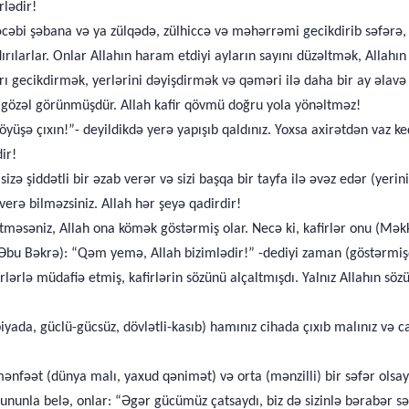
rlədir!
əcəbi şəbana və ya zülqədə, zülhiccə və məhərrəmi gecikdirib səfərə
zdırılarlar. Onlar Allahın haram etdiyi ayların sayını düzəltmək, All
Ayları gecikdirmək, yerlərini dəyişdirmək və qəməri ilə daha bir ay əlav
a gözəl görünmüşdür. Allah kafir qövmü doğru yola yönəltməz!
döyüşə çıxın!”- deyildikdə yerə yapışıb qaldınız. Yoxsa axirətdən vaz 
ir!
zə şiddətli bir əzab verər və sizi başqa bir tayfa ilə əvəz edər (yerini
erə bilməzsiniz. Allah hər şeyə qadirdir!
səniz, Allah ona kömək göstərmiş olar. Necə ki, kafirlər onu (Məkkədə
(Əbu Bəkrə): “Qəm yemə, Allah bizimlədir!” -dediyi zaman (göstərmişdi)
lərlə müdafiə etmiş, kafirlərin sözünü alçaltmışdı. Yalnız Allahın söz
piyada, güclü-gücsüz, dövlətli-kasıb) hamınız cihada çıxıb malınız və c
mənfəət (dünya malı, yaxud qənimət) və orta (mənzilli) bir səfər olsay
ununla belə, onlar: “Əgər gücümüz çatsaydı, biz də sizinlə bərabər sə