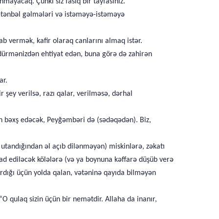
nmayacaq. Çünki siz fasiq bir tayfasınız.
-tənbəl gəlmələri və istəməyə-istəməyə
b vermək, kafir olaraq canlarını almaq istər.
öldürmənizdən ehtiyat edən, buna görə də zahirən
ar.
şey verilsə, razı qalar, verilməsə, dərhal
dən bəxş edəcək, Peyğəmbəri də (sədəqədən). Biz,
n utandığından əl açıb dilənməyən) miskinlərə, zəkatı
ad ediləcək kölələrə (və ya boynuna kəffarə düşüb verə
rdığı üçün yolda qalan, vətəninə qayıda bilməyən
“O qulaq sizin üçün bir nemətdir. Allaha da inanır,