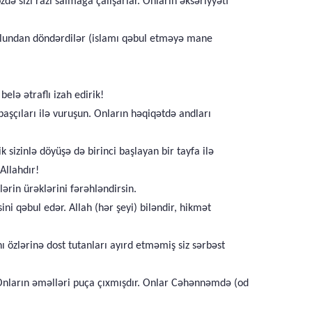
zdə sizi razı salmağa çalışarlar. Onların əksəriyyəti
 yolundan döndərdilər (islamı qəbul etməyə mane
belə ətraflı izah edirik!
aşçıları ilə vuruşun. Onların həqiqətdə andları
sizinlə döyüşə də birinci başlayan bir tayfa ilə
Allahdır!
lərin ürəklərini fərəhləndirsin.
ni qəbul edər. Allah (hər şeyi) biləndir, hikmət
 özlərinə dost tutanları ayırd etməmiş siz sərbəst
. Onların əməlləri puça çıxmışdır. Onlar Cəhənnəmdə (od