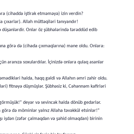
lara (cihadda iştirak etməməyə) izin verdin?
 çıxarlar). Allah müttəqiləri tanıyandır!
 düşənlərdir. Onlar öz şübhələrində tərəddüd edib
 buna görə də (cihada çıxmaqlarına) mane oldu. Onlara:
üçün aranıza soxulardılar. İçinizdə onlara qulaq asanlar
təmədikləri halda, haqq gəldi və Allahın əmri zahir oldu.
əri) fitnəyə düşmüşlər. Şübhəsiz ki, Cəhənnəm kafirləri
an görmüşük!” deyər və sevincək halda dönüb gedərlər.
a görə də möminlər yalnız Allaha təvəkkül etsinlər!”
axşı işdən (zəfər çalmaqdan və şəhid olmaqdan) birinin