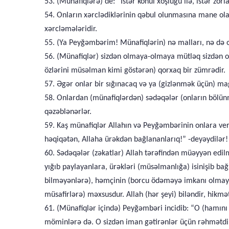
53. (Münafiqlərə) de: “İstər könül xoşluğu ilə, istər zor
54. Onların xərclədiklərinin qəbul olunmasına mane ol
xərcləmələridir.
55. (Ya Peyğəmbərim! Münafiqlərin) nə malları, nə də o
56. (Münafiqlər) sizdən olmaya-olmaya mütləq sizdən old
özlərini müsəlman kimi göstərən) qorxaq bir zümrədir.
57. Əgər onlar bir sığınacaq və ya (gizlənmək üçün) mağa
58. Onlardan (münafiqlərdən) sədəqələr (onların bölünmə
qəzəblənərlər.
59. Kaş münafiqlər Allahın və Peyğəmbərinin onlara verd
həqiqətən, Allaha ürəkdən bağlananlarıq!” -deyəydilər!
60. Sədəqələr (zəkatlar) Allah tərəfindən müəyyən edilmi
yığıb paylayanlara, ürəkləri (müsəlmanlığa) isinişib b
bilməyənlərə), həmçinin (borcu ödəməyə imkanı olmayan
müsafirlərə) məxsusdur. Allah (hər şeyi) biləndir, hikmət
61. (Münafiqlər içində) Peyğəmbəri incidib: “O (hamını d
möminlərə də. O sizdən iman gətirənlər üçün rəhmətdir. 