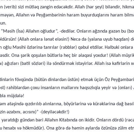
n (verib) sizi mütləq zəngin edəcəkdir. Allah (hər şeyi) biləndir, hikmə
rməyən, Allahın və Peyğəmbərinin haram buyurduqlarını haram bilməy
şun.
 “Məsih (İsa) Allahın oğludur”, -dedilər. Onların ağzında gəzən bu (b
 öldürsün! (Allah onlara lənət eləsin!) Necə də (yalana uyub haqdan) d
m oğlu Məsihi özlərinə tanrılar (rəbblər) qəbul etdilər. Halbuki onla
sdir. Ona şərik qoşulan bütlərlə heç bir əlaqəsi yoxdur! (Allah müşri
ı) ağızları (batil sözləri) ilə söndürmək istəyirlər. Allah isə kafirlər
 dinlərin fövqündə (bütün dinlərdən üstün) etmək üçün Öz Peyğəmbəri
t) rahiblərdən çoxu insanların mallarını haqsızlıqla yeyir və (onları
abla müjdələ!
m atəşində qızdırılıb alınlarına, böyürlərinə və kürəklərinə dağ basıl
zin əzabını, acısını)” -(deyiləcəkdir!)
i yaratdığı gündən bəri Allahın Kitabında on ikidir. Onların dördü (r
ğru hesabı və hökmüdür). Ona görə də həmin aylarda özünüzə zülm etmə