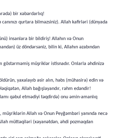
rədə) bir xəbərdarlıq!
b canınızı qurtara bilməzsiniz). Allah kafirləri (dünyada
) insanlara bir bildiriş! Allahın və Onun
mandan) üz döndərsəniz, bilin ki, Allahın əzabından
m göstərməmiş müşriklər istisnadır. Onlarla əhdinizə
ldürün, yaxalayıb əsir alın, həbs (mühasirə) edin və
. Həqiqətən, Allah bağışlayandır, rəhm edəndir!
islamı qəbul etmədiyi təqdirdə) onu əmin-amanlıq
a, müşriklərin Allah və Onun Peyğəmbəri yanında necə
 Allah müttəqiləri (xəyanətdən, əhdi pozmaqdan