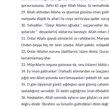
qorxursunuzsa, (bilin ki) əgər Allah istəsə, öz nemətində
29. Kitab əhlindən Allaha və qiyamət gününə iman gəti
vəziyyətə düşüb öz əlləri ilə cizyə verincəyə qədər vuru
30. Yəhudilər: “Üzeyr Allahın oğludur”, xaçpərəstlər də:
qızlarıdır” -deyənlərin) sözlərinə bənzəyir. Allah onları
31. Onlar Allahı qoyub alimlərini və rahiblərini, Məryə
Ondan başqa heç bir tanrı yoxdur. Allah pakdır, müqəddə
32. Onlar Allahın nurunu (dəlillərini, islam dinini, Quran
tamamlamaq istər.
33. Müşriklərin xoşuna gəlməsə də, onu (islamı) bütün
34. Ey iman gətirənlər! (Yəhudi) alimlərdən və (xaçpərəs
yığıb onu Allah yolunda xərcləməyənləri şiddətli bir əz
35. O gün (qiyamət günü) yığdıqları qızıl-gümüş cəhənnə
saxladığınız sərvətdir. Di dadın yığdığınızı (mal-dövlətini
36. Həqiqətən, Allah yanında ayların sayı göyləri və yer
doğru dindir (İbrahim və İsmailin gətirdikləri dinin do