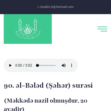
c.muslim.b@hotmail.com
90. əl-Bələd (Şəhər) surəsi
(Məkkədə nazil olmuşdur, 20
ayədir)