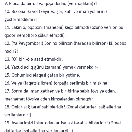
9. Eləcə də bir dil və qoşa dodaq (vermədikmi)?!
10. Biz ona iki yol (xeyir və şər, küfr və iman yollarını)
göstərmədikmi?!
11. Lakin o, əqəbəni (maneəni) keçə bilmədi (özünə verilən bu
qədər nemətlərə şükür etmədi).
12. (Ya Peyğəmbər!) Sən nə bilirsən (haradan bilirsən) ki, əqəbə
nədir?!
13. (O) bir kölə azad etməkdir;
14. Yaxud aclıq günü (zamanı) yemək verməkdir-
15. Qohumluq əlaqəsi çatan bir yetimə.
16. Və ya (taqətsizlikdən) torpağa sərilmiş bir miskinə!
17. Sonra da iman gətirən və bir-birinə səbir tövsiyə edən,
mərhəmət tövsiyə edən kimsələrdən olmaqdır!
18. Onlar sağ tərəf sahibləridir! (Əməl dəftərləri sağ əllərinə
verilənlərdir!)
19. Ayələrimizi inkar edənlər isə sol tərəf sahibləridir! (Əməl
dəftərləri sol əllərinə verilənlərdir!)