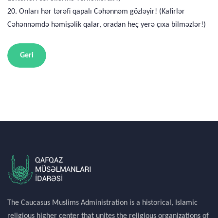
20. Onları hər tərəfi qapalı Cəhənnəm gözləyir! (Kafirlər
Cəhənnəmdə həmişəlik qalar, oradan heç yerə çıxa bilməzlər!)
Geri
The Caucasus Muslims Administration is a historical, Islamic
religious higher center that unites the religious organizations of