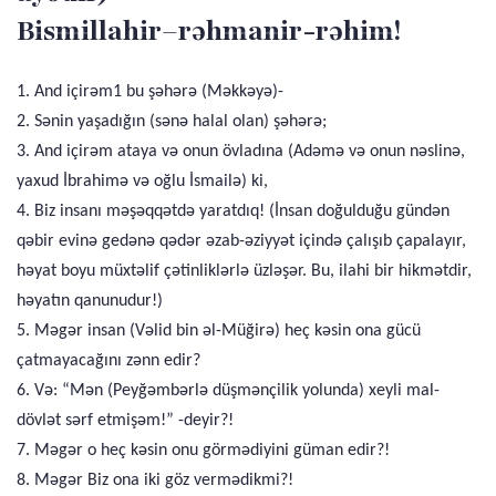
Bismillahir–rəhmanir-rəhim!
1. And içirəm1 bu şəhərə (Məkkəyə)-
2. Sənin yaşadığın (sənə halal olan) şəhərə;
3. And içirəm ataya və onun övladına (Adəmə və onun nəslinə,
yaxud İbrahimə və oğlu İsmailə) ki,
4. Biz insanı məşəqqətdə yaratdıq! (İnsan doğulduğu gündən
qəbir evinə gedənə qədər əzab-əziyyət içində çalışıb çapalayır,
həyat boyu müxtəlif çətinliklərlə üzləşər. Bu, ilahi bir hikmətdir,
həyatın qanunudur!)
5. Məgər insan (Vəlid bin əl-Müğirə) heç kəsin ona gücü
çatmayacağını zənn edir?
6. Və: “Mən (Peyğəmbərlə düşmənçilik yolunda) xeyli mal-
dövlət sərf etmişəm!” -deyir?!
7. Məgər o heç kəsin onu görmədiyini güman edir?!
8. Məgər Biz ona iki göz vermədikmi?!