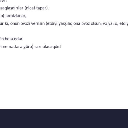
rər!
aqlaşdırılar (nicat tapar).
an) təmizlənər,
ki, onun əvəzi verilsin (etdiyi yaxşılıq ona əvəz olsun; və ya: o, etd
ün belə edər.
i nemətlərə görə) razı olacaqdır!