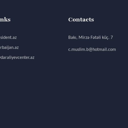
inks
Contacts
sident.az
Bakı, Mirzə Fətəli küç. 7
rbaijan.az
c.muslim.b@hotmail.com
daraliyevcenter.az