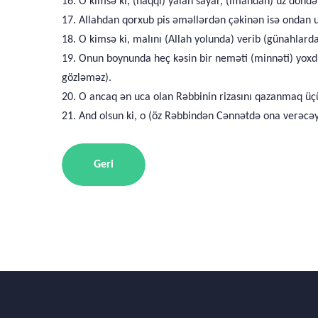
16. O kimsə ki, (haqqı) yalan sayar, (imandan) üz döndə
17. Allahdan qorxub pis əməllərdən çəkinən isə ondan uz
18. O kimsə ki, malını (Allah yolunda) verib (günahlard
19. Onun boynunda heç kəsin bir neməti (minnəti) yoxdur 
gözləməz).
20. O ancaq ən uca olan Rəbbinin rizasını qazanmaq üç
21. And olsun ki, o (öz Rəbbindən Cənnətdə ona verəcəy
Geri