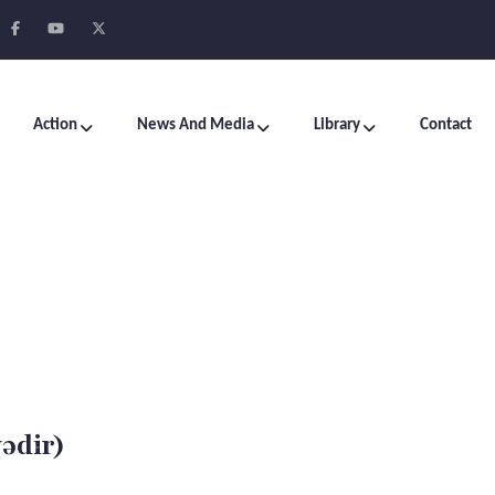
Action
News And Media
Library
Contact
ədir)