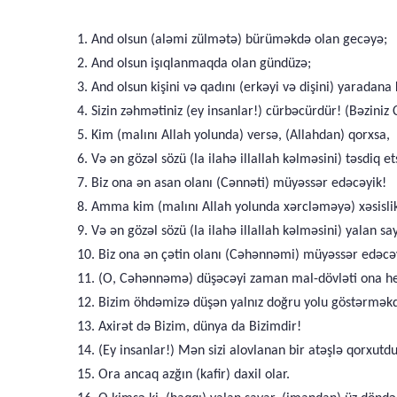
1. And olsun (aləmi zülmətə) bürüməkdə olan gecəyə;
2. And olsun işıqlanmaqda olan gündüzə;
3. And olsun kişini və qadını (erkəyi və dişini) yaradana 
4. Sizin zəhmətiniz (ey insanlar!) cürbəcürdür! (Bəziniz
5. Kim (malını Allah yolunda) versə, (Allahdan) qorxsa,
6. Və ən gözəl sözü (la ilahə illallah kəlməsini) təsdiq et
7. Biz ona ən asan olanı (Cənnəti) müyəssər edəcəyik!
8. Amma kim (malını Allah yolunda xərcləməyə) xəsislik
9. Və ən gözəl sözü (la ilahə illallah kəlməsini) yalan sa
10. Biz ona ən çətin olanı (Cəhənnəmi) müyəssər edəc
11. (O, Cəhənnəmə) düşəcəyi zaman mal-dövləti ona he
12. Bizim öhdəmizə düşən yalnız doğru yolu göstərməkdir
13. Axirət də Bizim, dünya da Bizimdir!
14. (Ey insanlar!) Mən sizi alovlanan bir atəşlə qorxutd
15. Ora ancaq azğın (kafir) daxil olar.