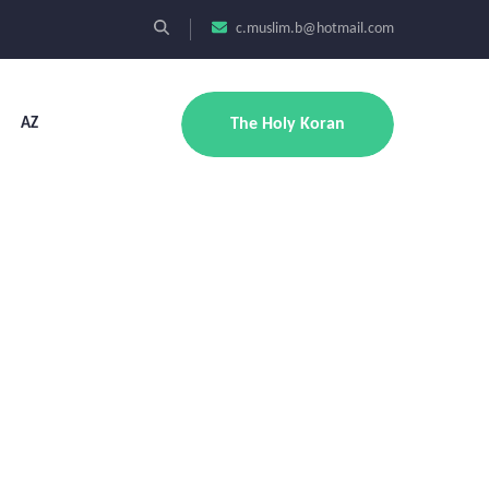
c.muslim.b@hotmail.com
AZ
The Holy Koran