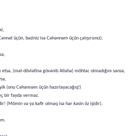
ki,
 Cənnət üçün, bəziniz isə Cəhənnəm üçün çalışırsınız).
sə,
 etsə, (mal-dövlətinə güvənib Allaha) möhtac olmadığını sansa,
ysa,
əyik (onu Cəhənnəm üçün hazırlayacağıq!)
ç bir fayda verməz.
! (Mömin və ya kafir olmaq isə hər kəsin öz işidir).
um.