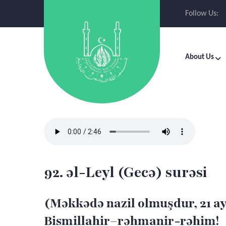
Follow Us:
About Us
92. əl-Leyl (Gecə) surəsi
(Məkkədə nazil olmuşdur, 21 ay
Bismillahir–rəhmanir-rəhim!