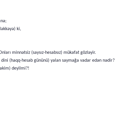
ına;
Məkkəyə) ki,
nları minnətsiz (saysız-hesabsız) mükafat gözləyir.
ni dini (haqq-hesab gününü) yalan saymağa vadar edən nədir?
hakim) deyilmi?!