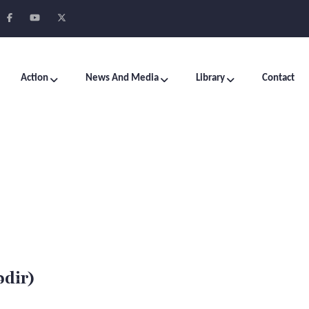
Action
News And Media
Library
Contact
ədir)