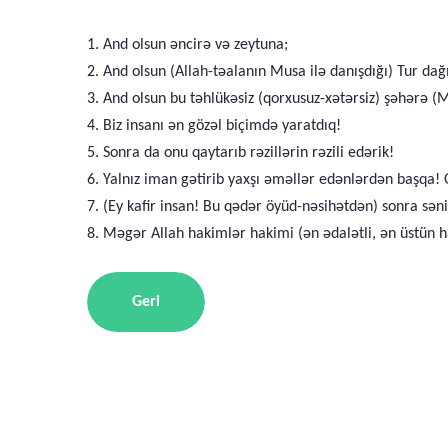
1. And olsun əncirə və zeytuna;
2. And olsun (Allah-təalanın Musa ilə danışdığı) Tur dağ
3. And olsun bu təhlükəsiz (qorxusuz-xətərsiz) şəhərə (
4. Biz insanı ən gözəl biçimdə yaratdıq!
5. Sonra da onu qaytarıb rəzillərin rəzili edərik!
6. Yalnız iman gətirib yaxşı əməllər edənlərdən başqa! O
7. (Ey kafir insan! Bu qədər öyüd-nəsihətdən) sonra sə
8. Məgər Allah hakimlər hakimi (ən ədalətli, ən üstün 
Geri