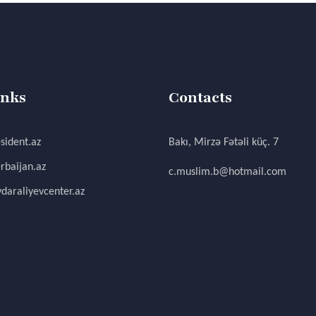
inks
Contacts
sident.az
Bakı, Mirzə Fətəli küç. 7
rbaijan.az
c.muslim.b@hotmail.com
daraliyevcenter.az