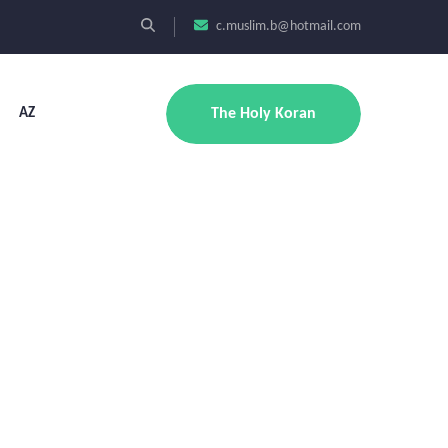
c.muslim.b@hotmail.com
AZ
The Holy Koran