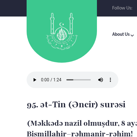
Follow Us:
About Us
95. ət-Tin (Əncir) surəsi
(Məkkədə nazil olmuşdur, 8 ay
Bismillahir–rəhmanir-rəhim!