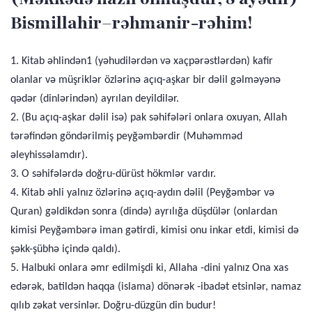
Bismillahir–rəhmanir-rəhim!
1. Kitab əhlindən1 (yəhudilərdən və xaçpərəstlərdən) kafir
olanlar və müşriklər özlərinə açıq-aşkar bir dəlil gəlməyənə
qədər (dinlərindən) ayrılan deyildilər.
2. (Bu açıq-aşkar dəlil isə) pak səhifələri onlara oxuyan, Allah
tərəfindən göndərilmiş peyğəmbərdir (Muhəmməd
əleyhissəlamdır).
3. O səhifələrdə doğru-dürüst hökmlər vardır.
4. Kitab əhli yalnız özlərinə açıq-aydın dəlil (Peyğəmbər və
Quran) gəldikdən sonra (dində) ayrılığa düşdülər (onlardan
kimisi Peyğəmbərə iman gətirdi, kimisi onu inkar etdi, kimisi də
şəkk-şübhə içində qaldı).
5. Halbuki onlara əmr edilmişdi ki, Allaha -dini yalnız Ona xas
edərək, batildən haqqa (islama) dönərək -ibadət etsinlər, namaz
qılıb zəkat versinlər. Doğru-düzgün din budur!