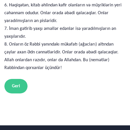
6. Həqiqətən, kitab əhlindən kafir olanların və müşriklərin yeri
cəhənnəm odudur. Onlar orada əbədi qalacaqlar. Onlar
yaradılmışların ən pisləridir.
7. İman gətirib yaxşı əməllər edənlər isə yaradılmışların ən
yaxşılarıdır.
8. Onların öz Rəbbi yanındakı mükafatı (ağacları) altından
çaylar axan Ədn cənnətləridir. Onlar orada əbədi qalacaqlar.
Allah onlardan razıdır, onlar da Allahdan. Bu (nemətlər)
Rəbbindən qorxanlar üçündür!
Geri