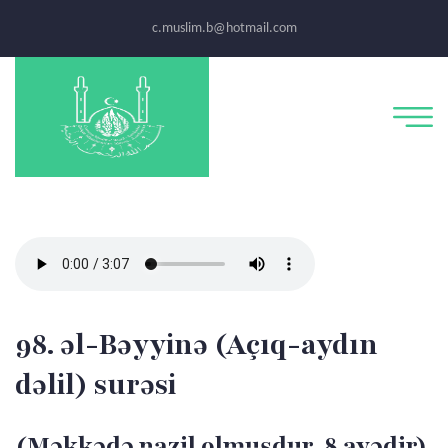
c.muslim.b@hotmail.com
98. əl-Bəyyinə (Açıq-aydın
dəlil) surəsi
(Məkkədə nazil olmuşdur, 8 ayədir)